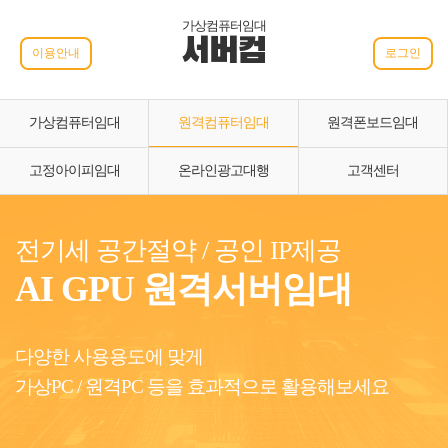
가상컴퓨터임대
서버컴
이용안내
로그인
가상컴퓨터임대
원격컴퓨터임대
원격폰보드임대
고정아이피임대
온라인광고대행
고객센터
전기세 공간절약 / 공인 IP제공
AI GPU 원격서버임대
다양한 사용용도에 맞게
가상PC / 원격PC 등을 효과적으로 활용해보세요