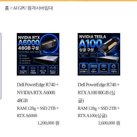
홈 > AI GPU 원격서버임대
Dell PowerEdge R740 +
Dell PowerEdge R740 +
NVIDIA RTX A6000
RTX A100 80GB (싱
48GB
글)
RAM 128g + SSD 2TB +
RAM 128g + SSD 2TB +
RTX A6000
RTX A100(싱글)
1,200,000 원
2,600,000 원